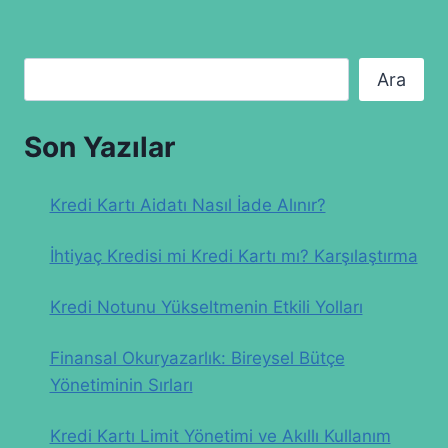
Ara
Ara
Son Yazılar
Kredi Kartı Aidatı Nasıl İade Alınır?
İhtiyaç Kredisi mi Kredi Kartı mı? Karşılaştırma
Kredi Notunu Yükseltmenin Etkili Yolları
Finansal Okuryazarlık: Bireysel Bütçe
Yönetiminin Sırları
Kredi Kartı Limit Yönetimi ve Akıllı Kullanım