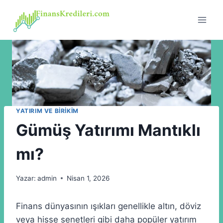
Skip
to
content
YATIRIM VE BIRIKIM
Gümüş Yatırımı Mantıklı
mı?
Yazar:
admin
Nisan 1, 2026
Finans dünyasının ışıkları genellikle altın, döviz
veya hisse senetleri gibi daha popüler yatırım