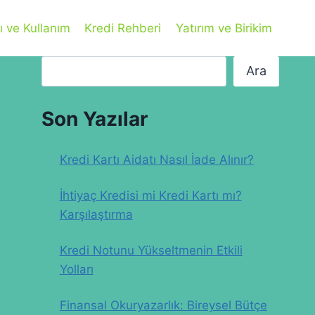
ı ve Kullanım
Kredi Rehberi
Yatırım ve Birikim
Ara
Ara
Son Yazılar
Kredi Kartı Aidatı Nasıl İade Alınır?
İhtiyaç Kredisi mi Kredi Kartı mı?
Karşılaştırma
Kredi Notunu Yükseltmenin Etkili
Yolları
Finansal Okuryazarlık: Bireysel Bütçe