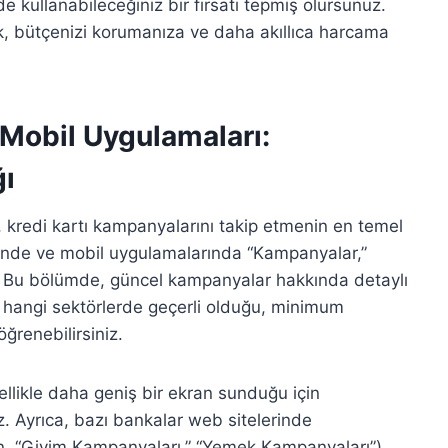
de kullanabileceğiniz bir fırsatı tepmiş olursunuz.
k, bütçenizi korumanıza ve daha akıllıca harcama
 Mobil Uygulamaları:
ı
, kredi kartı kampanyalarını takip etmenin en temel
rinde ve mobil uygulamalarında “Kampanyalar,”
r. Bu bölümde, güncel kampanyalar hakkında detaylı
si, hangi sektörlerde geçerli olduğu, minimum
ğrenebilirsiniz.
llikle daha geniş bir ekran sunduğu için
z. Ayrıca, bazı bankalar web sitelerinde
in, “Giyim Kampanyaları,” “Yemek Kampanyaları”)