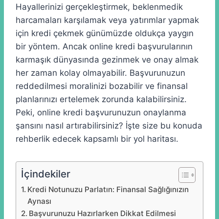
Hayallerinizi gerçekleştirmek, beklenmedik
harcamaları karşılamak veya yatırımlar yapmak
için kredi çekmek günümüzde oldukça yaygın
bir yöntem. Ancak online kredi başvurularının
karmaşık dünyasında gezinmek ve onay almak
her zaman kolay olmayabilir. Başvurunuzun
reddedilmesi moralinizi bozabilir ve finansal
planlarınızı ertelemek zorunda kalabilirsiniz.
Peki, online kredi başvurunuzun onaylanma
şansını nasıl artırabilirsiniz? İşte size bu konuda
rehberlik edecek kapsamlı bir yol haritası.
İçindekiler
Kredi Notunuzu Parlatın: Finansal Sağlığınızın
Aynası
Başvurunuzu Hazırlarken Dikkat Edilmesi