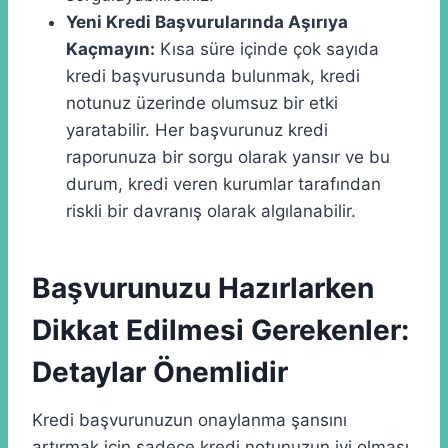
Yeni Kredi Başvurularında Aşırıya
Kaçmayın:
Kısa süre içinde çok sayıda
kredi başvurusunda bulunmak, kredi
notunuz üzerinde olumsuz bir etki
yaratabilir. Her başvurunuz kredi
raporunuza bir sorgu olarak yansır ve bu
durum, kredi veren kurumlar tarafından
riskli bir davranış olarak algılanabilir.
Başvurunuzu Hazırlarken
Dikkat Edilmesi Gerekenler:
Detaylar Önemlidir
Kredi başvurunuzun onaylanma şansını
artırmak için sadece kredi notunuzun iyi olması