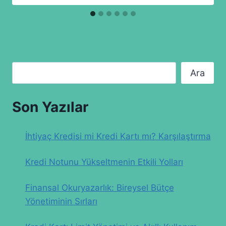
Ara
Ara
Son Yazılar
İhtiyaç Kredisi mi Kredi Kartı mı? Karşılaştırma
Kredi Notunu Yükseltmenin Etkili Yolları
Finansal Okuryazarlık: Bireysel Bütçe
Yönetiminin Sırları