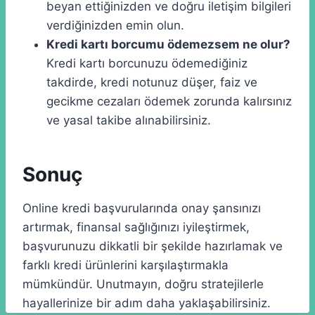
beyan ettiğinizden ve doğru iletişim bilgileri
verdiğinizden emin olun.
Kredi kartı borcumu ödemezsem ne olur?
Kredi kartı borcunuzu ödemediğiniz
takdirde, kredi notunuz düşer, faiz ve
gecikme cezaları ödemek zorunda kalırsınız
ve yasal takibe alınabilirsiniz.
Sonuç
Online kredi başvurularında onay şansınızı
artırmak, finansal sağlığınızı iyileştirmek,
başvurunuzu dikkatli bir şekilde hazırlamak ve
farklı kredi ürünlerini karşılaştırmakla
mümkündür. Unutmayın, doğru stratejilerle
hayallerinize bir adım daha yaklaşabilirsiniz.