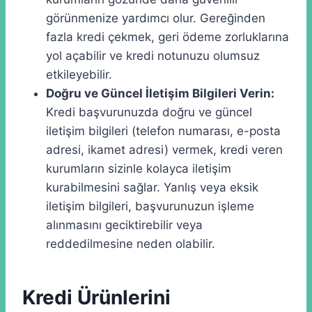
görünmenize yardımcı olur. Gereğinden
fazla kredi çekmek, geri ödeme zorluklarına
yol açabilir ve kredi notunuzu olumsuz
etkileyebilir.
Doğru ve Güncel İletişim Bilgileri Verin:
Kredi başvurunuzda doğru ve güncel
iletişim bilgileri (telefon numarası, e-posta
adresi, ikamet adresi) vermek, kredi veren
kurumların sizinle kolayca iletişim
kurabilmesini sağlar. Yanlış veya eksik
iletişim bilgileri, başvurunuzun işleme
alınmasını geciktirebilir veya
reddedilmesine neden olabilir.
Kredi Ürünlerini