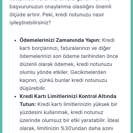
başvurunuzun onaylanma olasılığını önemli
ölçüde artırır. Peki, kredi notunuzu nasıl
iyileştirebilirsiniz?
Ödemelerinizi Zamanında Yapın:
Kredi
kartı borçlarınızı, faturalarınızı ve diğer
ödemelerinizi son ödeme tarihinden önce
düzenli olarak ödemek, kredi notunuzu
olumlu yönde etkiler. Gecikmelerden
kaçının, çünkü bunlar kredi notunuzu
düşürebilir.
Kredi Kartı Limitlerinizi Kontrol Altında
Tutun:
Kredi kartı limitlerinizin yüksek bir
yüzdesini kullanmak, kredi notunuz
üzerinde olumsuz bir etki yaratabilir. İdeal
olarak, limitinizin %30’undan daha azını