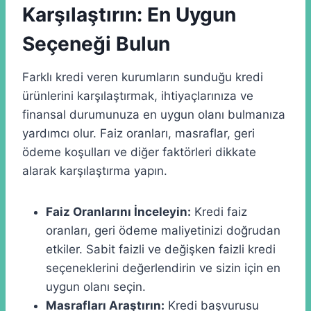
Karşılaştırın: En Uygun
Seçeneği Bulun
Farklı kredi veren kurumların sunduğu kredi
ürünlerini karşılaştırmak, ihtiyaçlarınıza ve
finansal durumunuza en uygun olanı bulmanıza
yardımcı olur. Faiz oranları, masraflar, geri
ödeme koşulları ve diğer faktörleri dikkate
alarak karşılaştırma yapın.
Faiz Oranlarını İnceleyin:
Kredi faiz
oranları, geri ödeme maliyetinizi doğrudan
etkiler. Sabit faizli ve değişken faizli kredi
seçeneklerini değerlendirin ve sizin için en
uygun olanı seçin.
Masrafları Araştırın:
Kredi başvurusu