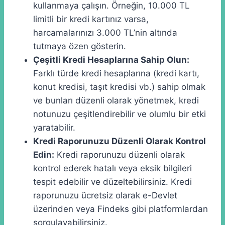
kullanmaya çalışın. Örneğin, 10.000 TL
limitli bir kredi kartınız varsa,
harcamalarınızı 3.000 TL’nin altında
tutmaya özen gösterin.
Çeşitli Kredi Hesaplarına Sahip Olun:
Farklı türde kredi hesaplarına (kredi kartı,
konut kredisi, taşıt kredisi vb.) sahip olmak
ve bunları düzenli olarak yönetmek, kredi
notunuzu çeşitlendirebilir ve olumlu bir etki
yaratabilir.
Kredi Raporunuzu Düzenli Olarak Kontrol
Edin:
Kredi raporunuzu düzenli olarak
kontrol ederek hatalı veya eksik bilgileri
tespit edebilir ve düzeltebilirsiniz. Kredi
raporunuzu ücretsiz olarak e-Devlet
üzerinden veya Findeks gibi platformlardan
sorgulayabilirsiniz.