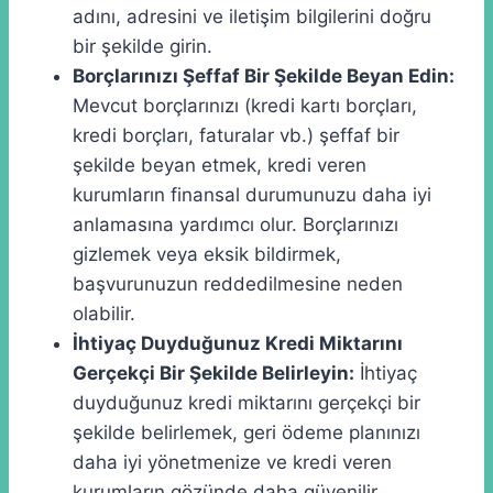
adını, adresini ve iletişim bilgilerini doğru
bir şekilde girin.
Borçlarınızı Şeffaf Bir Şekilde Beyan Edin:
Mevcut borçlarınızı (kredi kartı borçları,
kredi borçları, faturalar vb.) şeffaf bir
şekilde beyan etmek, kredi veren
kurumların finansal durumunuzu daha iyi
anlamasına yardımcı olur. Borçlarınızı
gizlemek veya eksik bildirmek,
başvurunuzun reddedilmesine neden
olabilir.
İhtiyaç Duyduğunuz Kredi Miktarını
Gerçekçi Bir Şekilde Belirleyin:
İhtiyaç
duyduğunuz kredi miktarını gerçekçi bir
şekilde belirlemek, geri ödeme planınızı
daha iyi yönetmenize ve kredi veren
kurumların gözünde daha güvenilir